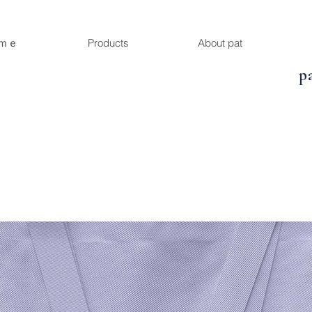
ｍｅ
Products
About pat
p