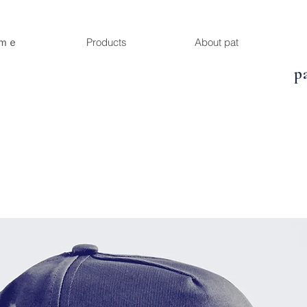
ｍｅ
Products
About pat
p