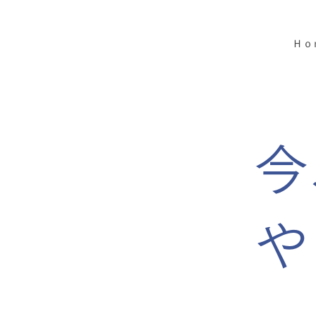
Ｈｏ
今
や