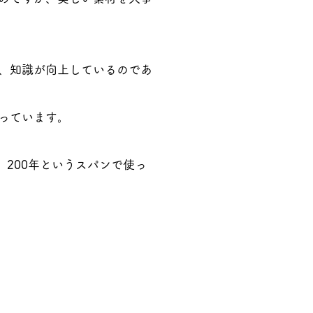
、知識が向上しているのであ
っています。
、200年というスパンで使っ
nashiki-gun,Ibaaki,Japan
0