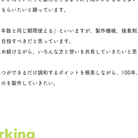
てもらいたいと願っています。
た年数と同じ期間使える」といいますが、製作機械、接着剤
を目指すべきだと思っています。
求め続けながら、いろんな方と想いを共有していきたいと思
つができるだけ調和するポイントを模索しながら、​100年
ものを製作していきたい。
300-1403
t
5110,Kanaetsu,Kawachi-town,I
​茨城県稲敷郡河内町金江津511
king
​Tel&Fax 0297-63-5969