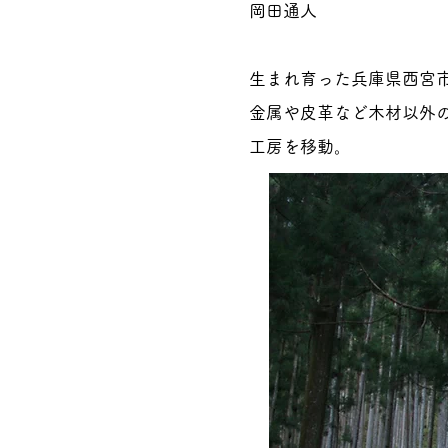
岡田通人​
​生まれ育った兵庫県西
金属や皮革など木材以外
工房を移動。