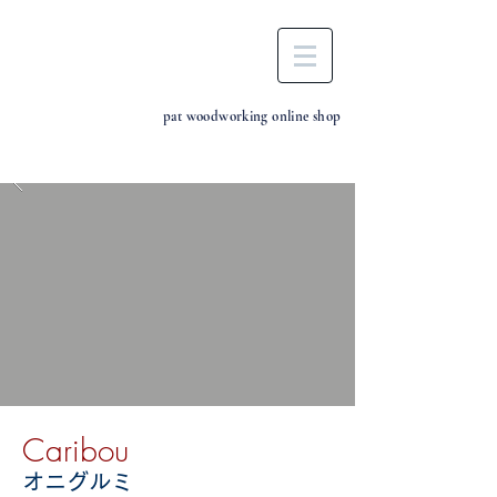
pat woodworking online shop
Caribou
オニグルミ