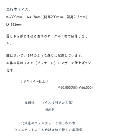
単行本サイズ。
W-393mm
H-453mm（脚高200ｍｍ 箱高253ｍｍ)
D-163mm
優しさを感じさせる表情のオニグルミ材で制作しまし
た。
脚は歩いている時のような感じに配置しています。
​本体の角はワイン（ブッテーロ）のレザーで仕上げてい
ます。
​リボスオイル仕上げ
￥60,000(税込￥66,000)
​鬼胡桃 （クルミ科クルミ属）
​国産材
北米産のウォルナットと同じ科の木。
ウォルナットよりも色調は淡く優しい雰囲気。
北海道から九州まで広く分布しています。