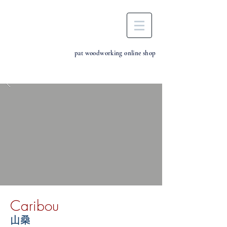
pat woodworking online shop
Caribou
山桑