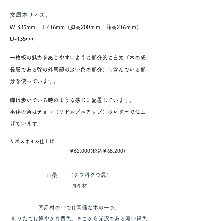
文庫本サイズ。
W-435mm
H-416mm（脚高200ｍｍ 箱高216ｍｍ)
D-135mm
一枚板の魅力を感じやすいように
部分的に白太（木の成
長層である幹の外周部の淡い色の部分）も含んでいる
部
分を使っています。
脚は歩いている時のような感じに配置しています。
​本体の角はチョコ（サドルプルアップ）のレザーで仕上
げています。
​リボスオイル仕上げ
￥62,000(税込￥68,200)
​山桑 （クワ科クワ属）
​国産材
国産材の中では高価な木の一つ。
削りたては鮮やかな黄色。そこから光沢のある濃い褐色