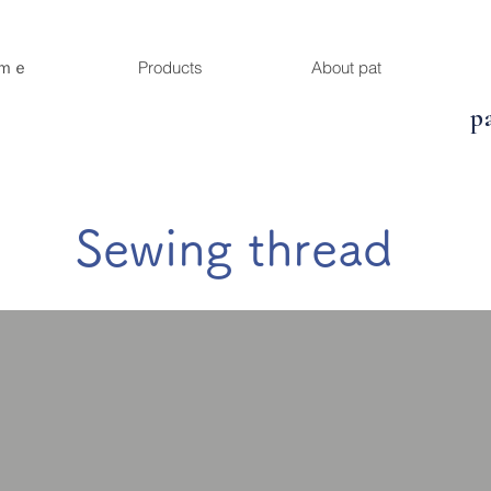
ｍｅ
Products
About pat
p
​Sewing thread